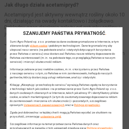
Jak długo działa acetamipryd?
Acetamipryd jest aktywny wewnątrz rośliny około 10
dni, działając na owady kontaktowo i żołądkowo.
Dokładny czas działania zależy od gatunku rośliny i
jej fazy rozwojowej.
SZANUJEMY PAŃSTWA PRYWATNOŚĆ
Sumi Agro Poland sp. z o.o. przetwarza dane osobowe gromadzone w Internecie, w tym
Jakie szkodniki zwalcza acetamipryd?
zbierane dzięki
plikom cookie
i podobnym technologiom. Dane te gromadzimy aby
ulepszać nasz serwis (na podstawie analiz i statystyk dotyczących korzystania
Acetamipryd skutecznie zwalcza szerokie spektrum
przez Państwa z serwisu) oraz dostarczać Państwu nasze reklamy dopasowane do
Państwa zainteresowań (m.in. na podstawie tego, co przeglądają Państwo w naszym
szkodników upraw rolniczych, sadowniczych i
serwisie) i mierzyć skuteczność reklam.
jagodowych.
Informacje zebrane przez niektóre cookies, m.in. o korzystaniu przez Państwa
z naszego serwisu i o tym, co Państwa w nim zainteresowało, trafiają do naszych
Jaki jest okres karencji po oprysku
partnerów, którzy dostarczają usługi reklamowe, analizy i statystyki.
acetamiprydem?
Klikając „Akceptuję i przechodzę do serwisu” wyrażają Państwo zgodę na korzystanie
z technologii takich jak cookies i na przetwarzanie przez Sumi Agro Poland sp. z o.o.
Okres karencji acetamiprydu wynosi 3 dni dla
danych osobowych zbieranych w Internecie, takich jak adresy IP i identyfikatory plików
ziemniaków i 14 dni w przypadku roślin
cookie, w celach marketingowych (w tym do zautomatyzowanego dopasowania reklam
do zainteresowań i mierzenia ich skuteczności) i pozostałych, szczegółowo
sadowniczych i warzywnych.
opisanych
Ustawieniach zaawansowanych
oraz w
Polityce prywatności
.
Zgoda jest dobrowolna i w każdej chwili mogą ją Państwo wycofać ze skutkiem na
W jakiej temperaturze stosować acetamipryd?
przyszłość, zmieniając
ustawienia zgód
.
Środki ochrony roślin zawierające acetamipryd
Szczegółowe informacje na temat przetwarzania Państwa danych oraz
przysługujących w związku z tym uprawnień znajdują się w
Polityce prywatności
.