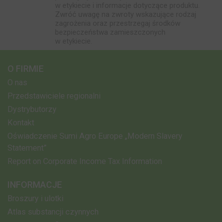
w etykiecie i informacje dotyczące produktu.
Zwróć uwagę na zwroty wskazujące rodzaj
zagrożenia oraz przestrzegaj środków
bezpieczeństwa zamieszczonych
w etykiecie.
O FIRMIE
O nas
Przedstawiciele regionalni
Dystrybutorzy
Kontakt
Oświadczenie Sumi Agro Europe „Modern Slavery
Statement”
Report on Corporate Income Tax Information
INFORMACJE
Broszury i ulotki
Atlas substancji czynnych