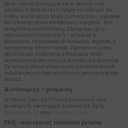
lipidy i włoski znajdujące się w okrywie ciała
owadów, a także przez kutykulę na roślinach. Na
rośliny acetamipryd działa systemicznie i wgłębnie.
Na szkodniki działa kontaktowo i wgłębnie. Jest
antagonistą acetylocholiny. Zastępując go w
odpowiednich receptorach – aktywuje je
niezależnie, co prowadzi do konwulsji, drgawek, a
następnie do śmierci owada. Zapewnia wysoką
skuteczność zwalczania szkodników dzięki
wydłużonemu okresowi ich kontaktu z substancją.
Za sprawą silnych właściwości translaminarnych
substancja jest mało wrażliwa na zmywanie przez
deszcz.
Acetamipryd – preparaty
W ofercie Sumi Agro Poland znajdziemy dwa
insektycydy zawierające acetamipryd. Są to
Mospilan 20 SP
oraz
Inazuma 130 WG
.
FAQ - najczęściej zadawane pytania