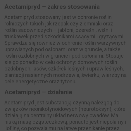
Acetamipryd – zakres stosowania
Acetamipryd stosowany jest w ochronie roślin
rolniczych takich jak rzepak czy ziemniaki oraz
roślin sadowniczych – jabłoni, czereśni, wiśni i
truskawek przed szkodnikami ssącymi i gryzącymi.
Sprawdza się również w ochronie roślin warzywnych
uprawianych pod osłonami oraz w gruncie, a także
roślin ozdobnych w gruncie i pod osłonami. Stosuje
się go ponadto w celu ochrony: domowych roślin
ozdobnych, lasów, szkółek leśnych i upraw leśnych,
plantacji nasiennych modrzewia, świerku, wierzby na
cele energetyczne oraz tytoniu.
Acetamipryd – działanie
Acetamipryd jest substancją czynną należącą do
związków neonikotynoidowych (neurotoksyn), które
działają na centralny układ nerwowy owadów. Ma
niską masę cząsteczkową, ponadto jest niepolarny i
liofilny, co pozwala mu na łatwe przenikanie przez