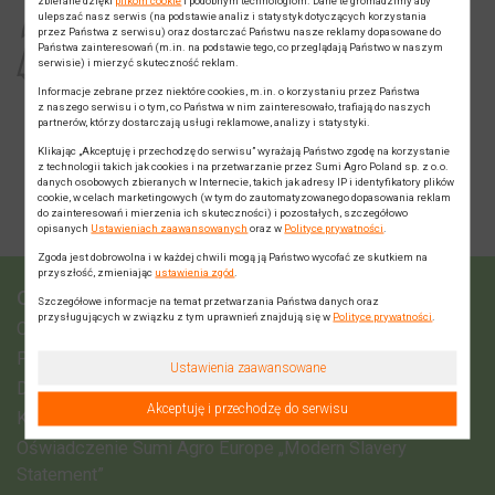
Opisy środków ochrony roślin zawarte na
ulepszać nasz serwis (na podstawie analiz i statystyk dotyczących korzystania
przez Państwa z serwisu) oraz dostarczać Państwu nasze reklamy dopasowane do
stronie internetowej www.sumiagro.pl nie
Państwa zainteresowań (m.in. na podstawie tego, co przeglądają Państwo w naszym
zawierają pełnej treści etykiet – instrukcji
serwisie) i mierzyć skuteczność reklam.
stosowania. Ze środków ochrony roślin
Informacje zebrane przez niektóre cookies, m.in. o korzystaniu przez Państwa
należy korzystać z zachowaniem
z naszego serwisu i o tym, co Państwa w nim zainteresowało, trafiają do naszych
bezpieczeństwa. Przed każdym użyciem
partnerów, którzy dostarczają usługi reklamowe, analizy i statystyki.
przeczytaj informacje zamieszczone
Klikając „Akceptuję i przechodzę do serwisu” wyrażają Państwo zgodę na korzystanie
w etykiecie i informacje dotyczące produktu.
z technologii takich jak cookies i na przetwarzanie przez Sumi Agro Poland sp. z o.o.
Zwróć uwagę na zwroty wskazujące rodzaj
danych osobowych zbieranych w Internecie, takich jak adresy IP i identyfikatory plików
zagrożenia oraz przestrzegaj środków
cookie, w celach marketingowych (w tym do zautomatyzowanego dopasowania reklam
do zainteresowań i mierzenia ich skuteczności) i pozostałych, szczegółowo
bezpieczeństwa zamieszczonych
opisanych
Ustawieniach zaawansowanych
oraz w
Polityce prywatności
.
w etykiecie.
Zgoda jest dobrowolna i w każdej chwili mogą ją Państwo wycofać ze skutkiem na
przyszłość, zmieniając
ustawienia zgód
.
O FIRMIE
Szczegółowe informacje na temat przetwarzania Państwa danych oraz
przysługujących w związku z tym uprawnień znajdują się w
Polityce prywatności
.
O nas
Przedstawiciele regionalni
Ustawienia zaawansowane
Dystrybutorzy
Akceptuję i przechodzę do serwisu
Kontakt
Oświadczenie Sumi Agro Europe „Modern Slavery
Statement”