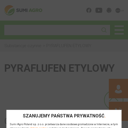
Substancje czynne
PYRAFLUFEN ETYLOWY
PYRAFLUFEN ETYLOWY
SZANUJEMY PAŃSTWA PRYWATNOŚĆ
0
Sumi Agro Poland sp. z o.o. przetwarza dane osobowe gromadzone w Internecie, w tym
zbierane dzięki
plikom cookie
i podobnym technologiom. Dane te gromadzimy aby