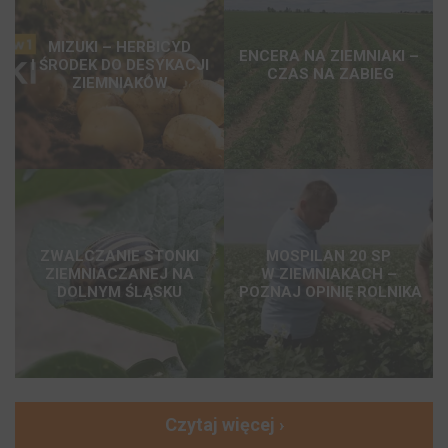
MIZUKI – HERBICYD
ENCERA NA ZIEMNIAKI –
I ŚRODEK DO DESYKACJI
CZAS NA ZABIEG
ZIEMNIAKÓW
ZWALCZANIE STONKI
MOSPILAN 20 SP
ZIEMNIACZANEJ NA
W ZIEMNIAKACH –
DOLNYM ŚLĄSKU
POZNAJ OPINIĘ ROLNIKA
Czytaj więcej ›