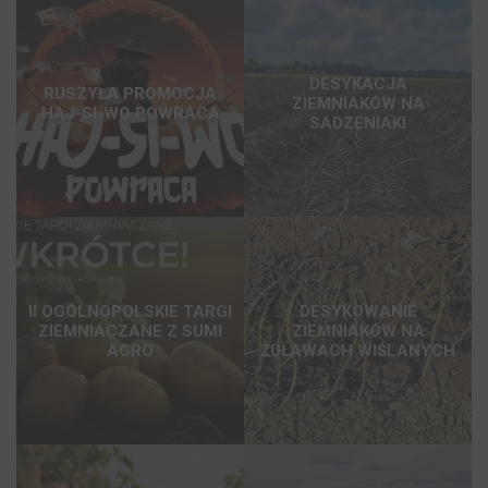
DESYKACJA
RUSZYŁA PROMOCJA
ZIEMNIAKÓW NA
HAJ-SI-WO POWRACA
SADZENIAKI
II OGÓLNOPOLSKIE TARGI
DESYKOWANIE
ZIEMNIACZANE Z SUMI
ZIEMNIAKÓW NA
AGRO
ŻUŁAWACH WIŚLANYCH