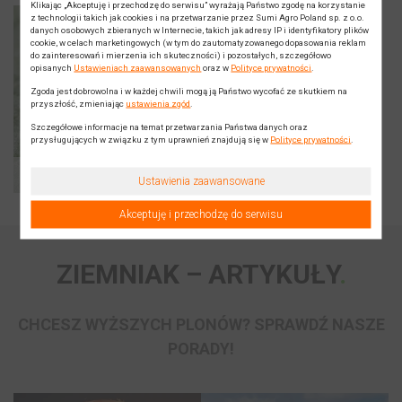
Klikając „Akceptuję i przechodzę do serwisu” wyrażają Państwo zgodę na korzystanie
z technologii takich jak cookies i na przetwarzanie przez Sumi Agro Poland sp. z o.o.
danych osobowych zbieranych w Internecie, takich jak adresy IP i identyfikatory plików
cookie, w celach marketingowych (w tym do zautomatyzowanego dopasowania reklam
do zainteresowań i mierzenia ich skuteczności) i pozostałych, szczegółowo
opisanych
Ustawieniach zaawansowanych
oraz w
Polityce prywatności
.
Zgoda jest dobrowolna i w każdej chwili mogą ją Państwo wycofać ze skutkiem na
przyszłość, zmieniając
ustawienia zgód
.
Szczegółowe informacje na temat przetwarzania Państwa danych oraz
przysługujących w związku z tym uprawnień znajdują się w
Polityce prywatności
.
stonka ziemniaczana
Ustawienia zaawansowane
Akceptuję i przechodzę do serwisu
ZIEMNIAK – ARTYKUŁY
CHCESZ WYŻSZYCH PLONÓW? SPRAWDŹ NASZE
PORADY!