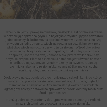
Jeżeli planujemy uprawę ziemniaków, niezbędne jest odchwaszczanie
w sezonie ją poprzedzającym. Do najczęściej występujących chwastów
jednoliściennych, które można spotkać w uprawie ziemniaka, należą:
chwastnica jednostronna, wiechlina roczna, palusznik krwawy, perz
właściwy, wiechlina roczna czy włośnica zielona. Wśród chwastów
dwuliściennych są to: dymnica pospolita, fiołek polny, gwiazdnica
pospolita, jasnota różowa, komosa biała, przetacznik perski czy
przytulia czepna. Plantacja ziemniaka narażona jest również na wiele
chorób. Do najczęstszych z nich możemy zaliczyć m.in. zarazę
ziemniaka, alternariozę ziemniaka, czarną nóżkę, mokrą i suchą
zgniliznę bulw, parcha czy rizoktoniozę ziemniaka.
Dodatkowo należy pamiętać o ochronie przed szkodnikami, do których
należą: mszyce, stonka ziemniaczana, rolnice, drutowce, mątwiki
ziemniaczane czy nicienie. Aby ziemniak był wolny od wszelkich
agrofagów, należy postawić na sprawdzone środki ochrony roślin oraz
środki pomocnicze.
Poniżej zebraliśmy produkty dostępne w ofercie Sumi Agro Poland,
wraz z ich terminem stosowania w uprawie ziemniaka.